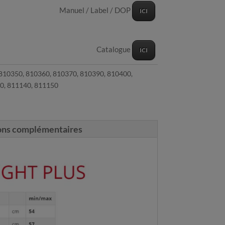
Manuel / Label / DOP
ICI
Catalogue
ICI
810350, 810360, 810370, 810390, 810400,
0, 811140, 811150
ons complémentaires