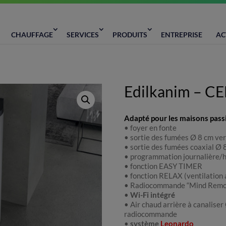
CHAUFFAGE
SERVICES
PRODUITS
ENTREPRISE
AC
Edilkanim – CE
Adapté pour les maisons pass
• foyer en fonte
• sortie des fumées Ø 8 cm ver
• sortie des fumées coaxial Ø 
• programmation journalière
• fonction EASY TIMER
• fonction RELAX (ventilation a
• Radiocommande “Mind Remo
•
Wi-Fi intégré
• Air chaud arrière à canalise
radiocommande
•
système
Leonardo