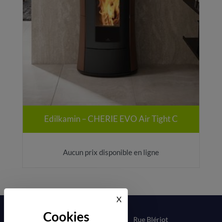
Edilkamin – CHERIE EVO Air Tight C
Aucun prix disponible en ligne
X
Masquer le bandeau des cook
Rue Blériot